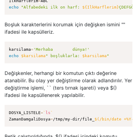
IlkHarflerim
=
echo
"Alfabedeki ilk on harf: 
${IlkHarflerim}
ÇDEFGĞH
Boşluk karakterlerini korumak için değişken ismini ""
ifadesi ile kapsülleriz.
karsilama
=
'Merhaba        dünya!'
echo
$karsilama
" boşluklarla: 
$karsilama
"
Değişkenler, herhangi bir komutun çıktı değerine
atanabilir. Bu olay yer değiştirme olarak adlandırılır. Yer
değiştirme işlemi, `` (ters tırnak işareti) veya $()
ifadesi ile kapsüllenerek yapılabilir.
DOSYA_LISTELE
=
`
ls
`
ZamanDamgaliDosya
=
/tmp/my-dir/file_
$(
/bin/date +%Y-%
Betik çalıştırıldığında, $() ifadesi içindeki komutu