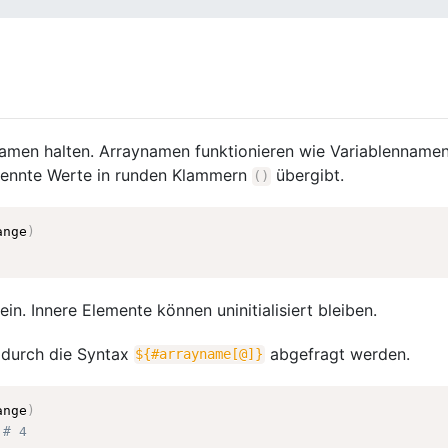
amen halten. Arraynamen funktionieren wie Variablennamen.
etrennte Werte in runden Klammern
übergibt.
(
)
ange
)
. Innere Elemente können uninitialisiert bleiben.
 durch die Syntax
abgefragt werden.
${#arrayname[@]}
ange
)
# 4