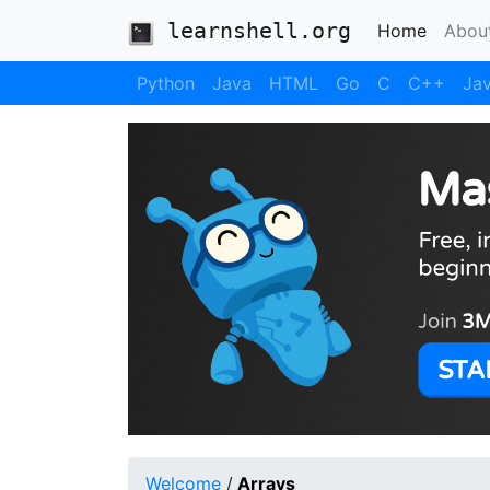
learnshell.org
(current
Home
Abou
Python
Java
HTML
Go
C
C++
Jav
Welcome
/
Arrays