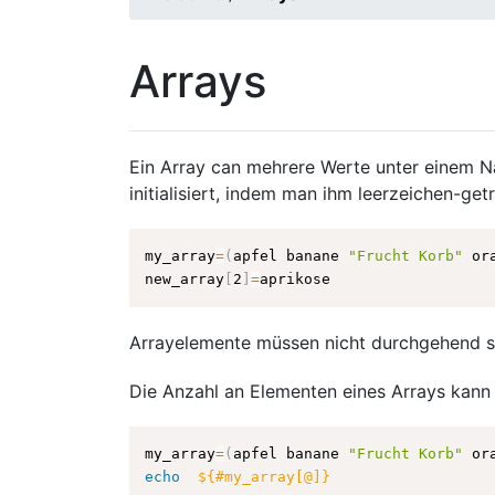
Arrays
Ein Array can mehrere Werte unter einem N
initialisiert, indem man ihm leerzeichen-g
my_array
=
(
apfel banane 
"Frucht Korb"
 or
new_array
[
2
]
=
Arrayelemente müssen nicht durchgehend sein
Die Anzahl an Elementen eines Arrays kann
my_array
=
(
apfel banane 
"Frucht Korb"
 or
echo
${#my_array[@]}