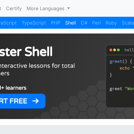
)
t
Certify
More Languages
aScript
TypeScript
PHP
Shell
C#
Perl
Ruby
Scala