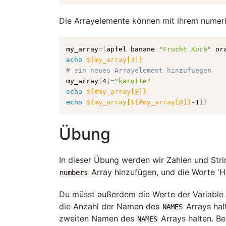
Die Arrayelemente können mit ihrem numeri
my_array
=
(
apfel banane 
"Frucht Korb"
 or
echo
${my_array[3]}
# ein neues Arrayelement hinzufuegen
my_array
[
4
]
=
"karotte"
echo
${#my_array[@]}
echo
${my_array[${#my_array[@]}
-1
]
}
Übung
In dieser Übung werden wir Zahlen und Stri
Array hinzufügen, und die Worte 'H
numbers
Du müsst außerdem die Werte der Variable
die Anzahl der Namen des
Arrays hal
NAMES
zweiten Namen des
Arrays halten. B
NAMES