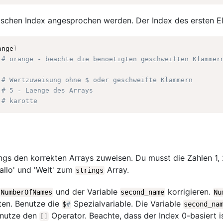
schen Index angesprochen werden. Der Index des ersten El
ange
)
# orange - beachte die benoetigten geschweiften Klammer
# Wertzuweisung ohne $ oder geschweifte Klammern
# 5 - Laenge des Arrays
# karotte
ngs den korrekten Arrays zuweisen. Du musst die Zahlen 1,
allo' und 'Welt' zum
Array.
strings
und der Variable
korrigieren.
NumberOfNames
second_name
Nu
ten. Benutze die
Spezialvariable. Die Variable
$
#
second_na
enutze den
Operator. Beachte, dass der Index 0-basiert i
[
]