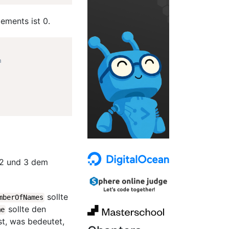
ements ist 0.
n
 2 und 3 dem
sollte
mberOfNames
sollte den
me
st, was bedeutet,