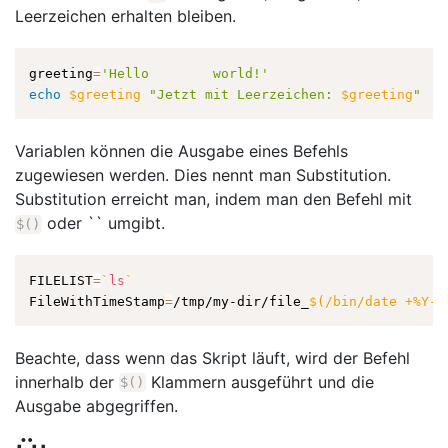
Leerzeichen erhalten bleiben.
greeting
=
'Hello        world!'
echo
$greeting
"Jetzt mit Leerzeichen: 
$greeting
"
Variablen können die Ausgabe eines Befehls
zugewiesen werden. Dies nennt man Substitution.
Substitution erreicht man, indem man den Befehl mit
oder `` umgibt.
$(
)
FILELIST
=
`
ls
`
FileWithTimeStamp
=
/tmp/my-dir/file_
$(
/bin/date +%Y-%
Beachte, dass wenn das Skript läuft, wird der Befehl
innerhalb der
Klammern ausgeführt und die
$(
)
Ausgabe abgegriffen.