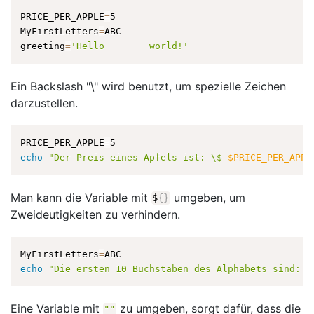
PRICE_PER_APPLE
=
5

MyFirstLetters
=
ABC

greeting
=
'Hello        world!'
Ein Backslash "\" wird benutzt, um spezielle Zeichen
darzustellen.
PRICE_PER_APPLE
=
echo
"Der Preis eines Apfels ist: \$ 
$PRICE_PER_APPL
Man kann die Variable mit
umgeben, um
$
{
}
Zweideutigkeiten zu verhindern.
MyFirstLetters
=
echo
"Die ersten 10 Buchstaben des Alphabets sind: 
$
Eine Variable mit
zu umgeben, sorgt dafür, dass die
""