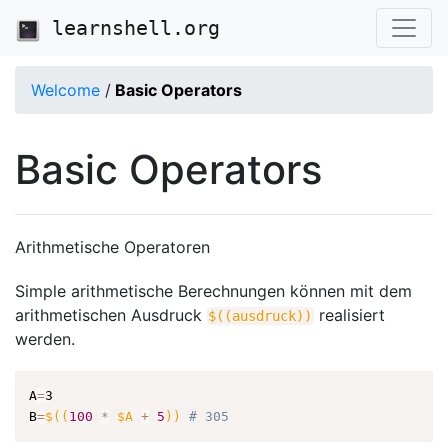
learnshell.org
Welcome
/
Basic Operators
Basic Operators
Arithmetische Operatoren
Simple arithmetische Berechnungen können mit dem
arithmetischen Ausdruck
realisiert
$((
ausdruck
))
werden.
A
=
3

B
=
$((
100
*
 $A 
+
5
))
# 305