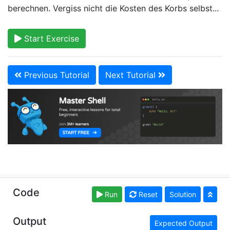
berechnen. Vergiss nicht die Kosten des Korbs selbst...
Start Exercise
Previous Tutorial
Next Tutorial
Copyright © learnshell.org. Read our
Terms of Use
and
Code
Run
Reset
Solution
Privacy Policy
Output
Expected Output