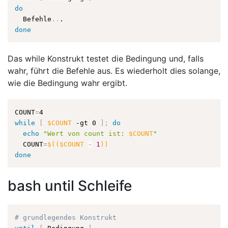
do
  Befehle
..
done
Das while Konstrukt testet die Bedingung und, falls
wahr, führt die Befehle aus. Es wiederholt dies solange,
wie die Bedingung wahr ergibt.
COUNT
=
while
[
$COUNT
 -gt 0 
]
;
do
echo
"Wert von count ist: 
$COUNT
"
  COUNT
=
$((
$COUNT 
-
1
))
done
bash until Schleife
# grundlegendes Konstrukt