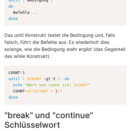
until
[
 Bedingung 
]
do
  Befehle
..
done
Das until Konstrukt testet die Bedingung und, falls
falsch, führt die Befehle aus. Es wiederholt dies
solange, wie die Bedingung wahr ergibt (das Gegenteil
des while Konstrukt).
COUNT
=
until
[
$COUNT
 -gt 5 
]
;
do
echo
"Wert von count ist: 
$COUNT
"
  COUNT
=
$((
$COUNT 
+
1
))
done
"break" und "continue"
Schlüsselwort