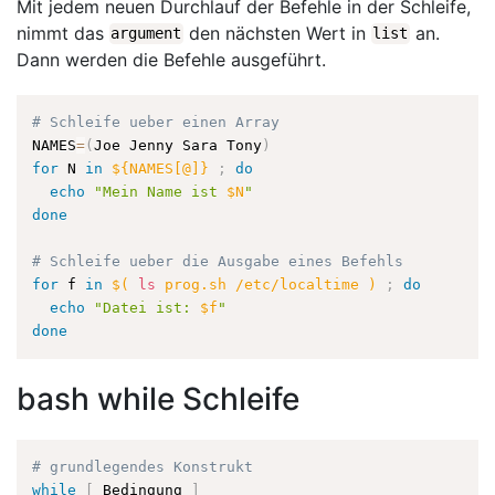
Mit jedem neuen Durchlauf der Befehle in der Schleife,
nimmt das
den nächsten Wert in
an.
argument
list
Dann werden die Befehle ausgeführt.
# Schleife ueber einen Array
NAMES
=
(
Joe Jenny Sara Tony
)
for
 N 
in
${NAMES[@]}
;
do
echo
"Mein Name ist 
$N
"
done
# Schleife ueber die Ausgabe eines Befehls
for
 f 
in
$(
ls
 prog.sh /etc/localtime 
)
;
do
echo
"Datei ist: 
$f
"
done
bash while Schleife
# grundlegendes Konstrukt
while
[
 Bedingung 
]