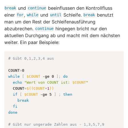
und
beeinflussen den Kontrollfluss
break
continue
einer
,
und
Schleife.
benutzt
for
while
until
break
man um den Rest der Schleifenausführung
abzubrechen.
hingegen bricht nur den
continue
aktuellen Durchgang ab und macht mit dem nächsten
weiter. Ein paar Beispiele:
# Gibt 0,1,2,3,4 aus
COUNT
=
while
[
$COUNT
 -ge 0 
]
;
do
echo
"Wert von COUNT ist: 
$COUNT
"
  COUNT
=
$((
COUNT
+
1
))
if
[
$COUNT
 -ge 5 
]
;
then
break
fi
done
# Gibt nur ungerade Zahlen aus - 1,3,5,7,9