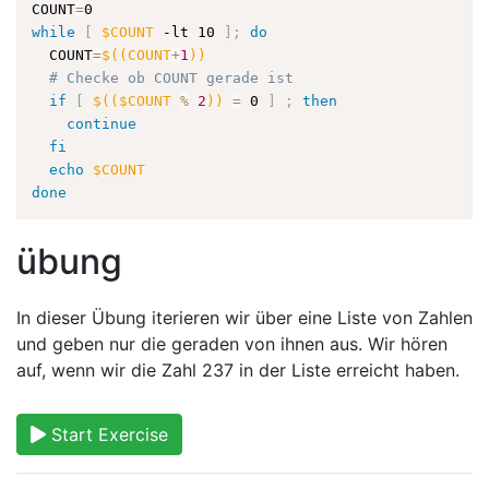
COUNT
=
while
[
$COUNT
 -lt 10 
]
;
do
  COUNT
=
$((
COUNT
+
1
))
# Checke ob COUNT gerade ist
if
[
$((
$COUNT 
%
2
))
=
 0 
]
;
then
continue
fi
echo
$COUNT
done
übung
In dieser Übung iterieren wir über eine Liste von Zahlen
und geben nur die geraden von ihnen aus. Wir hören
auf, wenn wir die Zahl 237 in der Liste erreicht haben.
Start Exercise